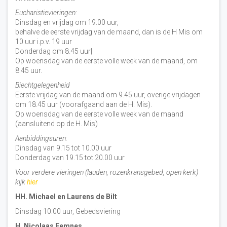
Eucharistievieringen:
Dinsdag en vrijdag om 19.00 uur,
behalve de eerste vrijdag van de maand, dan is de H Mis om
10 uur i.p.v. 19 uur
Donderdag om 8.45 uur|
Op woensdag van de eerste volle week van de maand, om
8:45 uur.
Biechtgelegenheid
Eerste vrijdag van de maand om 9.45 uur, overige vrijdagen
om 18.45 uur (voorafgaand aan de H. Mis).
Op woensdag van de eerste volle week van de maand
(aansluitend op de H. Mis)
Aanbiddingsuren:
Dinsdag van 9.15 tot 10.00 uur
Donderdag van 19.15 tot 20.00 uur
Voor verdere vieringen (lauden, rozenkransgebed, open kerk)
kijk
hier
HH. Michael en Laurens de Bilt
Dinsdag 10:00 uur, Gebedsviering
H. Nicolaas Eemnes