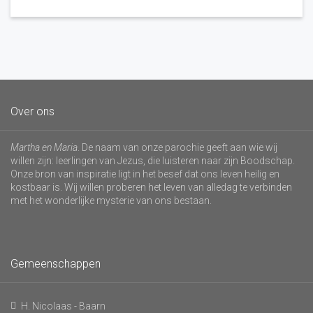
Over ons
Martha en Maria
. De naam van onze parochie geeft aan wie wij
willen zijn: leerlingen van Jezus, die luisteren naar zijn Boodschap.
Onze bron van inspiratie ligt in het besef dat ons leven heilig en
kostbaar is. Wij willen proberen het leven van alledag te verbinden
met het wonderlijke mysterie van ons bestaan.
Gemeenschappen
H. Nicolaas - Baarn