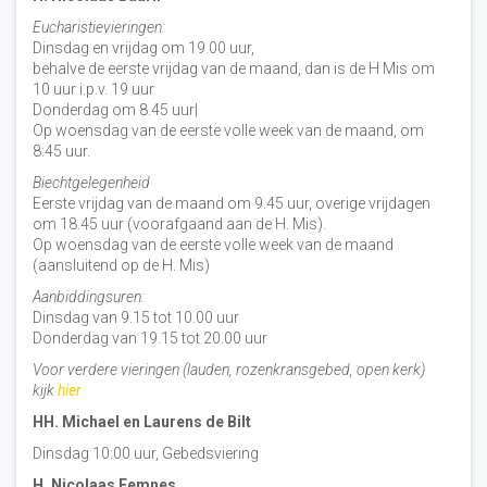
Eucharistievieringen:
Dinsdag en vrijdag om 19.00 uur,
behalve de eerste vrijdag van de maand, dan is de H Mis om
10 uur i.p.v. 19 uur
Donderdag om 8.45 uur|
Op woensdag van de eerste volle week van de maand, om
8:45 uur.
Biechtgelegenheid
Eerste vrijdag van de maand om 9.45 uur, overige vrijdagen
om 18.45 uur (voorafgaand aan de H. Mis).
Op woensdag van de eerste volle week van de maand
(aansluitend op de H. Mis)
Aanbiddingsuren:
Dinsdag van 9.15 tot 10.00 uur
Donderdag van 19.15 tot 20.00 uur
Voor verdere vieringen (lauden, rozenkransgebed, open kerk)
kijk
hier
HH. Michael en Laurens de Bilt
Dinsdag 10:00 uur, Gebedsviering
H. Nicolaas Eemnes