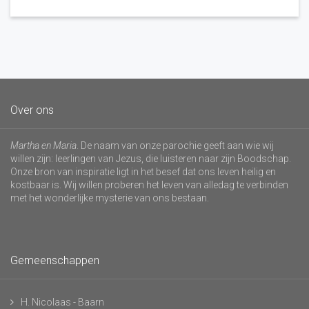
Over ons
Martha en Maria
. De naam van onze parochie geeft aan wie wij
willen zijn: leerlingen van Jezus, die luisteren naar zijn Boodschap.
Onze bron van inspiratie ligt in het besef dat ons leven heilig en
kostbaar is. Wij willen proberen het leven van alledag te verbinden
met het wonderlijke mysterie van ons bestaan.
Gemeenschappen
H. Nicolaas - Baarn