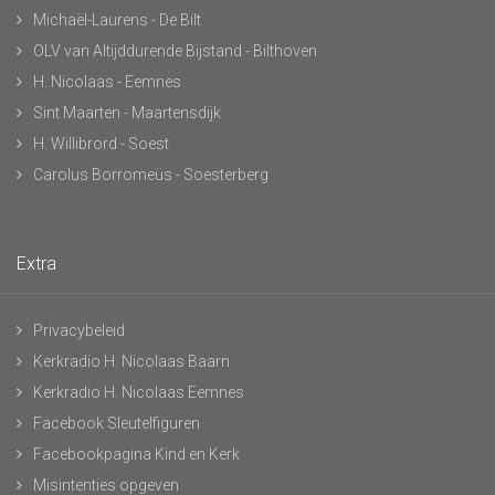
Michaël-Laurens - De Bilt
OLV van Altijddurende Bijstand - Bilthoven
H. Nicolaas - Eemnes
Sint Maarten - Maartensdijk
H. Willibrord - Soest
Carolus Borromeüs - Soesterberg
Extra
Privacybeleid
Kerkradio H. Nicolaas Baarn
Kerkradio H. Nicolaas Eemnes
Facebook Sleutelfiguren
Facebookpagina Kind en Kerk
Misintenties opgeven