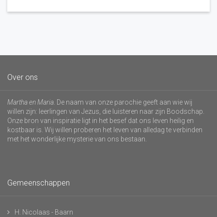
Over ons
Martha en Maria
. De naam van onze parochie geeft aan wie wij
willen zijn: leerlingen van Jezus, die luisteren naar zijn Boodschap.
Onze bron van inspiratie ligt in het besef dat ons leven heilig en
kostbaar is. Wij willen proberen het leven van alledag te verbinden
met het wonderlijke mysterie van ons bestaan.
Gemeenschappen
H. Nicolaas - Baarn