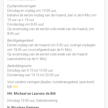
Eucharistievieringen:
Dinsdag en vrijdag om 19.00 uur,
behalve de eerste vrijdag van de maand, dan is de H Mis om
10 uur i.p.v. 19 uur
Donderdag om 8.45 uur|
Op woensdag van de eerste volle week van de maand, om
8:45 uur.
Biechtgelegenheid
Eerste vrijdag van de maand om 9.45 uur, overige vrijdagen
om 18.45 uur (voorafgaand aan de H. Mis).
Op woensdag van de eerste volle week van de maand
(aansluitend op de H. Mis)
Aanbiddingsuren:
Dinsdag van 9.15 tot 10.00 uur
Donderdag van 19.15 tot 20.00 uur
Voor verdere vieringen (lauden, rozenkransgebed, open kerk)
kijk
hier
HH. Michael en Laurens de Bilt
Dinsdag 10:00 uur, Gebedsviering
H. Nicolaas Eemnes