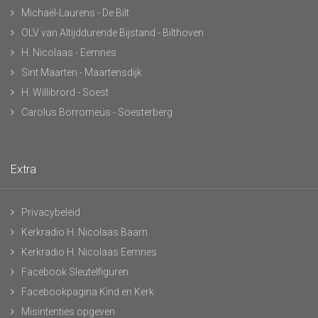
Michaël-Laurens - De Bilt
OLV van Altijddurende Bijstand - Bilthoven
H. Nicolaas - Eemnes
Sint Maarten - Maartensdijk
H. Willibrord - Soest
Carolus Borromeüs - Soesterberg
Extra
Privacybeleid
Kerkradio H. Nicolaas Baarn
Kerkradio H. Nicolaas Eemnes
Facebook Sleutelfiguren
Facebookpagina Kind en Kerk
Misintenties opgeven