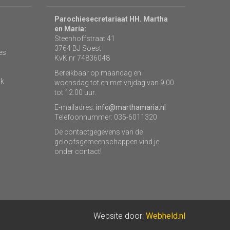
Parochiesecretariaat HH. Martha
en Maria:
Steenhoffstraat 41
3764 BJ Soest
es
KvK nr 74836048
Bereikbaar op maandag en
rk
woensdag tot en met vrijdag van 9.00
tot 12.00 uur.
E-mailadres:
info@marthamaria.nl
Telefoonnummer: 035-6011320
De contactgegevens van de
geloofsgemeenschappen vind je
onder contact!
Website door:
Webheld.nl