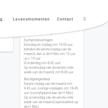
ag…
Levensmomenten
Contact
Vieringen door de week
H. Nicolaas Baarn
Eucharistievieringen:
Dinsdag en vrijdag om 19.00 uur,
behalve de eerste vrijdag van de
maand, dan is de H Mis om 10 uur
i.p.v. 19 uur
Donderdag om 8.45 uur|
Op woensdag van de eerste volle
week van de maand, om 8:45 uur.
Biechtgelegenheid
Eerste vrijdag van de maand om
9.45 uur, overige vrijdagen om 18.45
uur (voorafgaand aan de H. Mis).
Op woensdag van de eerste volle
week van de maand (aansluitend op
de H. Mis)