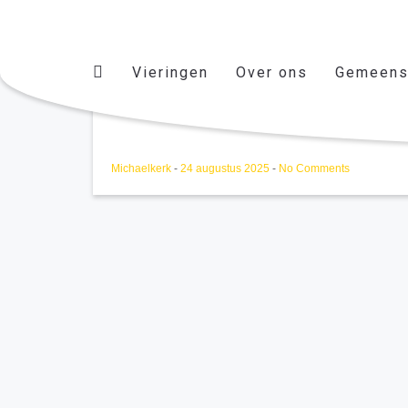
Vieringen
Over ons
Gemeens
Eenentwintigste zondag d
Michaelkerk
-
24 augustus 2025
-
No Comments