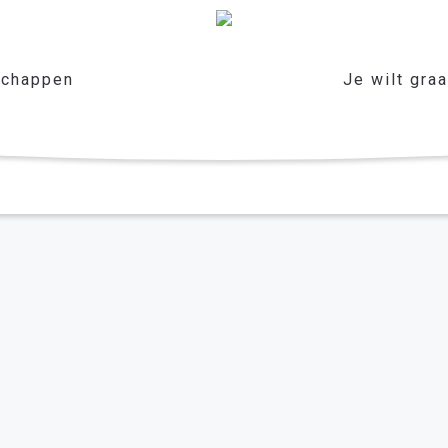
chappen
Je wilt gra
oor het jaar