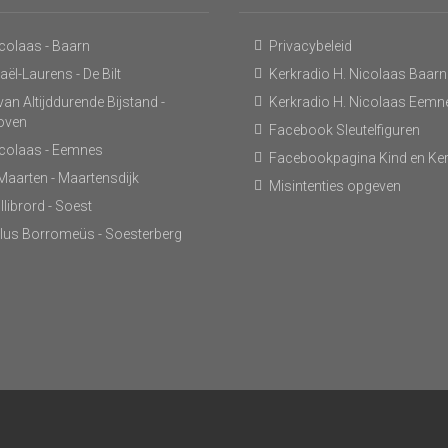
icolaas - Baarn
Privacybeleid
ël-Laurens - De Bilt
Kerkradio H. Nicolaas Baarn
an Altijddurende Bijstand -
Kerkradio H. Nicolaas Eemn
hoven
Facebook Sleutelfiguren
icolaas - Eemnes
Facebookpagina Kind en Ke
 Maarten - Maartensdijk
Misintenties opgeven
llibrord - Soest
lus Borromeüs - Soesterberg