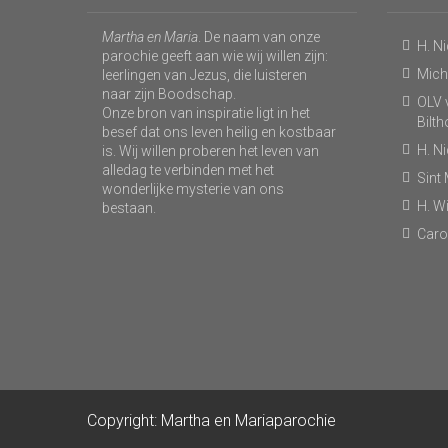
Martha en Maria
. De naam van onze
H. N
parochie geeft aan wie wij willen zijn:
Micha
leerlingen van Jezus, die luisteren
naar zijn Boodschap.
OLV v
Onze bron van inspiratie ligt in het
Bilt
besef dat ons leven heilig en kostbaar
H. N
is. Wij willen proberen het leven van
alledag te verbinden met het
Sint
wonderlijke mysterie van ons
H. Wi
bestaan.
Caro
Copyright: Martha en Mariaparochie