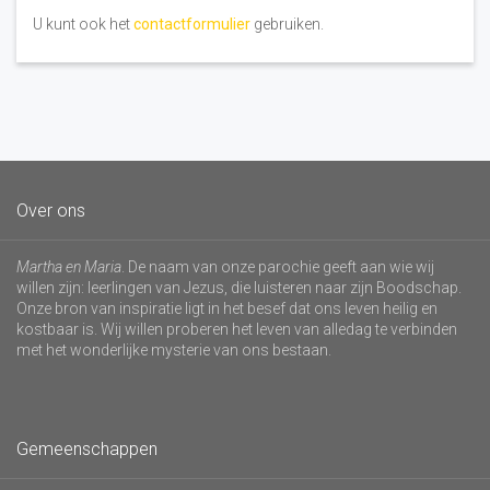
U kunt ook het
contactformulier
gebruiken.
Over ons
Martha en Maria
. De naam van onze parochie geeft aan wie wij
willen zijn: leerlingen van Jezus, die luisteren naar zijn Boodschap.
Onze bron van inspiratie ligt in het besef dat ons leven heilig en
kostbaar is. Wij willen proberen het leven van alledag te verbinden
met het wonderlijke mysterie van ons bestaan.
Gemeenschappen