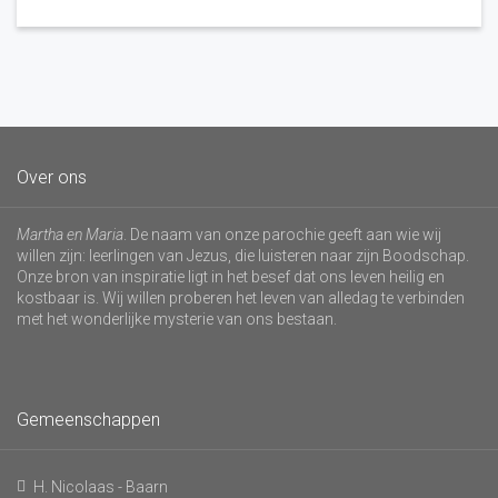
Over ons
Martha en Maria
. De naam van onze parochie geeft aan wie wij
willen zijn: leerlingen van Jezus, die luisteren naar zijn Boodschap.
Onze bron van inspiratie ligt in het besef dat ons leven heilig en
kostbaar is. Wij willen proberen het leven van alledag te verbinden
met het wonderlijke mysterie van ons bestaan.
Gemeenschappen
H. Nicolaas - Baarn