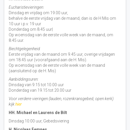
Eucharistievieringen:
Dinsdag en vrijdag om 19.00 uur,
behalve de eerste vrijdag van de maand, dan is de H Mis om
10 uur i.p.v. 19 uur
Donderdag om 8.45 uur|
Op woensdag van de eerste volle week van de maand, om
8:45 uur.
Biechtgelegenheid
Eerste vrijdag van de maand om 9.45 uur, overige vrijdagen
om 18.45 uur (voorafgaand aan de H. Mis).
Op woensdag van de eerste volle week van de maand
(aansluitend op de H. Mis)
Aanbiddingsuren:
Dinsdag van 9.15 tot 10.00 uur
Donderdag van 19.15 tot 20.00 uur
Voor verdere vieringen (lauden, rozenkransgebed, open kerk)
kijk
hier
HH. Michael en Laurens de Bilt
Dinsdag 10:00 uur, Gebedsviering
H. Nicolaas Eemnes