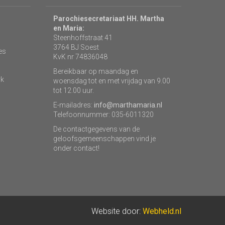
Parochiesecretariaat HH. Martha
en Maria:
Steenhoffstraat 41
3764 BJ Soest
es
KvK nr 74836048
Bereikbaar op maandag en
rk
woensdag tot en met vrijdag van 9.00
tot 12.00 uur.
E-mailadres:
info@marthamaria.nl
Telefoonnummer: 035-6011320
De contactgegevens van de
geloofsgemeenschappen vind je
onder contact!
Website door:
Webheld.nl