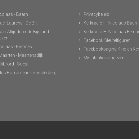
icolaas - Baarn
Privacybeleid
ël-Laurens - De Bilt
Kerkradio H. Nicolaas Baarn
an Altijddurende Bijstand -
Kerkradio H. Nicolaas Eemn
hoven
Facebook Sleutelfiguren
icolaas - Eemnes
Facebookpagina Kind en Ke
 Maarten - Maartensdijk
Misintenties opgeven
llibrord - Soest
lus Borromeüs - Soesterberg