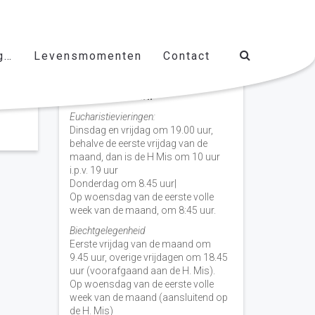
g…
Levensmomenten
Contact
Vieringen door de week
H. Nicolaas Baarn
Eucharistievieringen:
Dinsdag en vrijdag om 19.00 uur,
behalve de eerste vrijdag van de
maand, dan is de H Mis om 10 uur
i.p.v. 19 uur
Donderdag om 8.45 uur|
Op woensdag van de eerste volle
week van de maand, om 8:45 uur.
Biechtgelegenheid
Eerste vrijdag van de maand om
9.45 uur, overige vrijdagen om 18.45
uur (voorafgaand aan de H. Mis).
Op woensdag van de eerste volle
week van de maand (aansluitend op
de H. Mis)