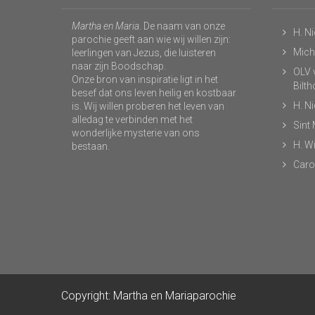
Martha en Maria
. De naam van onze
H. N
parochie geeft aan wie wij willen zijn:
Micha
leerlingen van Jezus, die luisteren
naar zijn Boodschap.
OLV v
Onze bron van inspiratie ligt in het
Bilt
besef dat ons leven heilig en kostbaar
H. N
is. Wij willen proberen het leven van
alledag te verbinden met het
Sint
wonderlijke mysterie van ons
H. Wi
bestaan.
Caro
Copyright: Martha en Mariaparochie