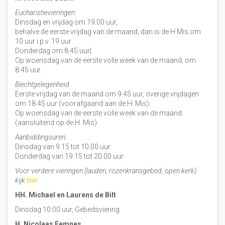
Eucharistievieringen:
Dinsdag en vrijdag om 19.00 uur,
behalve de eerste vrijdag van de maand, dan is de H Mis om
10 uur i.p.v. 19 uur
Donderdag om 8.45 uur|
Op woensdag van de eerste volle week van de maand, om
8:45 uur.
Biechtgelegenheid
Eerste vrijdag van de maand om 9.45 uur, overige vrijdagen
om 18.45 uur (voorafgaand aan de H. Mis).
Op woensdag van de eerste volle week van de maand
(aansluitend op de H. Mis)
Aanbiddingsuren:
Dinsdag van 9.15 tot 10.00 uur
Donderdag van 19.15 tot 20.00 uur
Voor verdere vieringen (lauden, rozenkransgebed, open kerk)
kijk
hier
HH. Michael en Laurens de Bilt
Dinsdag 10:00 uur, Gebedsviering
H. Nicolaas Eemnes