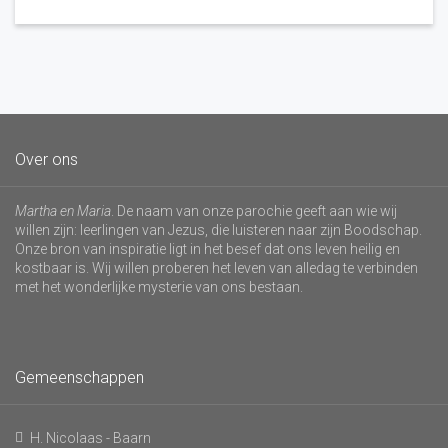
Over ons
Martha en Maria
. De naam van onze parochie geeft aan wie wij
willen zijn: leerlingen van Jezus, die luisteren naar zijn Boodschap.
Onze bron van inspiratie ligt in het besef dat ons leven heilig en
kostbaar is. Wij willen proberen het leven van alledag te verbinden
met het wonderlijke mysterie van ons bestaan.
Gemeenschappen
H. Nicolaas - Baarn