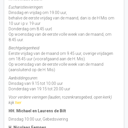
Eucharistievieringen:
Dinsdag en vrijdag om 19.00 uur,
behalve de eerste vrijdag van de maand, dan is de H Mis om
10 uur i.p.v. 19 uur
Donderdag om 8.45 uur|
Op woensdag van de eerste volle week van de maand, om
8:45 uur.
Biechtgelegenheid
Eerste vrijdag van de maand om 9.45 uur, overige vrijdagen
om 18.45 uur (voorafgaand aan de H. Mis).
Op woensdag van de eerste volle week van de maand
(aansluitend op de H. Mis)
Aanbiddingsuren:
Dinsdag van 9.15 tot 10.00 uur
Donderdag van 19.15 tot 20.00 uur
Voor verdere vieringen (lauden, rozenkransgebed, open kerk)
kijk
hier
HH. Michael en Laurens de Bilt
Dinsdag 10:00 uur, Gebedsviering
H. Nicolaas Eemnes