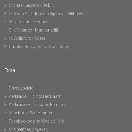
Michaël-Laurens - De Bilt
OLV van Altijddurende Bijstand - Bilthoven
H. Nicolaas - Eemnes
Sint Maarten - Maartensdijk
H. Willibrord - Soest
Carolus Borromeüs - Soesterberg
Extra
Privacybeleid
Kerkradio H. Nicolaas Baarn
Kerkradio H. Nicolaas Eemnes
Facebook Sleutelfiguren
Facebookpagina Kind en Kerk
Misintenties opgeven