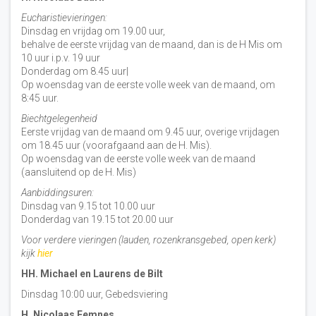
Eucharistievieringen:
Dinsdag en vrijdag om 19.00 uur,
behalve de eerste vrijdag van de maand, dan is de H Mis om
10 uur i.p.v. 19 uur
Donderdag om 8.45 uur|
Op woensdag van de eerste volle week van de maand, om
8:45 uur.
Biechtgelegenheid
Eerste vrijdag van de maand om 9.45 uur, overige vrijdagen
om 18.45 uur (voorafgaand aan de H. Mis).
Op woensdag van de eerste volle week van de maand
(aansluitend op de H. Mis)
Aanbiddingsuren:
Dinsdag van 9.15 tot 10.00 uur
Donderdag van 19.15 tot 20.00 uur
Voor verdere vieringen (lauden, rozenkransgebed, open kerk)
kijk
hier
HH. Michael en Laurens de Bilt
Dinsdag 10:00 uur, Gebedsviering
H. Nicolaas Eemnes