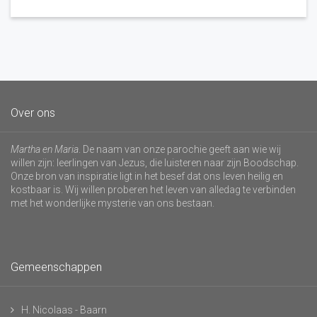
Over ons
Martha en Maria
. De naam van onze parochie geeft aan wie wij
willen zijn: leerlingen van Jezus, die luisteren naar zijn Boodschap.
Onze bron van inspiratie ligt in het besef dat ons leven heilig en
kostbaar is. Wij willen proberen het leven van alledag te verbinden
met het wonderlijke mysterie van ons bestaan.
Gemeenschappen
H. Nicolaas - Baarn