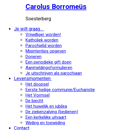
Carolus Borromeüs
Soesterberg
Je wilt graag…
Vrijwilliger worden!
Katholiek worden
Parochielid worden
Misintenties opgeven
Doneren
Een periodieke gift doen
Aanmeldingsformulieren
Je uitschrijven als parochiaan
Levensmomenten
Het doopsel
Eerste heilige communie/Eucharistie
Het Vormsel
De biecht
Het huwelijk en jubilea
De ziekenzalving (bedienen)
Een kerkelijke uitvaart
Wijding en toewijding
Contact