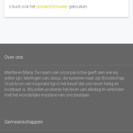
U kunt ook het
contactformulier
gebruiken.
Over ons
Martha en Maria
. De naam van onze parochie geeft aan wie wij
willen zijn: leerlingen van Jezus, die luisteren naar zijn Boodschap.
Onze bron van inspiratie ligt in het besef dat ons leven heilig en
kostbaar is. Wij willen proberen het leven van alledag te verbinden
met het wonderlijke mysterie van ons bestaan.
Gemeenschappen