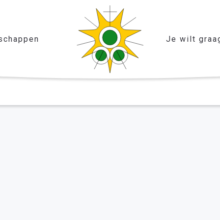
schappen
Je wilt graa
et jaar