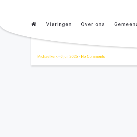
Vieringen
Over ons
Gemeen
Veertiende zondag door h
Michaelkerk
-
6 juli 2025
-
No Comments