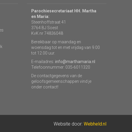
Parochiesecretariaat HH. Martha
en Maria:
Steenhoffstraat 41
3764 BJ Soest
es
KvK nr 74836048
Bereikbaar op maandag en
rk
woensdag tot en met vrijdag van 9.00
tot 12.00 uur.
E-mailadres:
info@marthamaria.nl
Telefoonnummer: 035-6011320
De contactgegevens van de
geloofsgemeenschappen vind je
onder contact!
Website door:
Webheld.nl