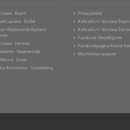
icolaas - Baarn
Privacybeleid
ël-Laurens - De Bilt
Kerkradio H. Nicolaas Baarn
an Altijddurende Bijstand -
Kerkradio H. Nicolaas Eemn
hoven
Facebook Sleutelfiguren
icolaas - Eemnes
Facebookpagina Kind en Ke
 Maarten - Maartensdijk
Misintenties opgeven
llibrord - Soest
lus Borromeüs - Soesterberg