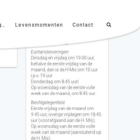
g…
Levensmomenten
Contact
Vieringen door de week
H. Nicolaas Baarn
Eucharistievieringen:
Dinsdag en vrijdag om 19.00 uur,
behalve de eerste vrijdag van de
maand, dan is de H Mis om 10 uur
i.p.v. 19 uur
Donderdag om 8.45 uur|
Op woensdag van de eerste volle
week van de maand, om 8:45 uur.
Biechtgelegenheid
Eerste vrijdag van de maand om
9.45 uur, overige vrijdagen om 18.45
uur (voorafgaand aan de H. Mis).
Op woensdag van de eerste volle
week van de maand (aansluitend op
de H. Mis)