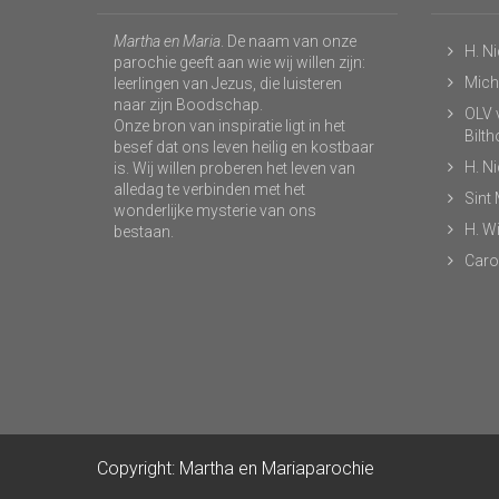
Martha en Maria
. De naam van onze
H. N
parochie geeft aan wie wij willen zijn:
Micha
leerlingen van Jezus, die luisteren
naar zijn Boodschap.
OLV v
Onze bron van inspiratie ligt in het
Bilt
besef dat ons leven heilig en kostbaar
H. N
is. Wij willen proberen het leven van
alledag te verbinden met het
Sint
wonderlijke mysterie van ons
H. Wi
bestaan.
Caro
Copyright: Martha en Mariaparochie