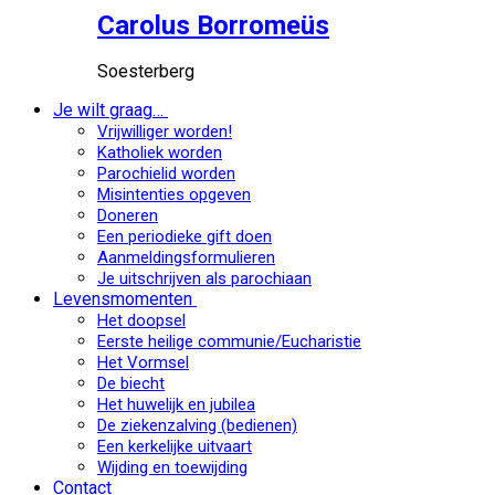
Carolus Borromeüs
Soesterberg
Je wilt graag…
Vrijwilliger worden!
Katholiek worden
Parochielid worden
Misintenties opgeven
Doneren
Een periodieke gift doen
Aanmeldingsformulieren
Je uitschrijven als parochiaan
Levensmomenten
Het doopsel
Eerste heilige communie/Eucharistie
Het Vormsel
De biecht
Het huwelijk en jubilea
De ziekenzalving (bedienen)
Een kerkelijke uitvaart
Wijding en toewijding
Contact