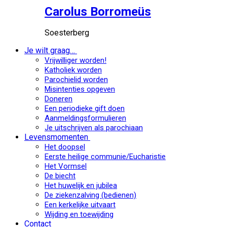
Carolus Borromeüs
Soesterberg
Je wilt graag…
Vrijwilliger worden!
Katholiek worden
Parochielid worden
Misintenties opgeven
Doneren
Een periodieke gift doen
Aanmeldingsformulieren
Je uitschrijven als parochiaan
Levensmomenten
Het doopsel
Eerste heilige communie/Eucharistie
Het Vormsel
De biecht
Het huwelijk en jubilea
De ziekenzalving (bedienen)
Een kerkelijke uitvaart
Wijding en toewijding
Contact