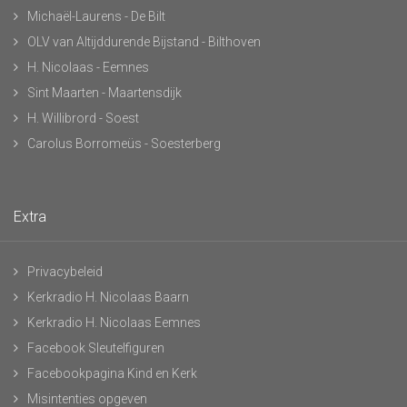
Michaël-Laurens - De Bilt
OLV van Altijddurende Bijstand - Bilthoven
H. Nicolaas - Eemnes
Sint Maarten - Maartensdijk
H. Willibrord - Soest
Carolus Borromeüs - Soesterberg
Extra
Privacybeleid
Kerkradio H. Nicolaas Baarn
Kerkradio H. Nicolaas Eemnes
Facebook Sleutelfiguren
Facebookpagina Kind en Kerk
Misintenties opgeven