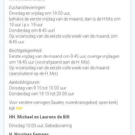
Eucharistievieringen:
Dinsdag en vrijdag om 19.00 uur,
behalve de eerste vrijdag van de maand, dan is de H Mis om
10 uur i.p.v. 19 uur
Donderdag om 8.45 uur|
Op woensdag van de eerste volle week van de maand, om
8:45 uur.
Biechtgelegenheid
Eerste vrijdag van de maand om 9.45 uur, overige vrijdagen
om 18.45 uur (voorafgaand aan de H. Mis).
Op woensdag van de eerste volle week van de maand
(aansluitend op de H. Mis)
Aanbiddingsuren:
Dinsdag van 9.15 tot 10.00 uur
Donderdag van 19.15 tot 20.00 uur
Voor verdere vieringen (lauden, rozenkransgebed, open kerk)
kijk
hier
HH. Michael en Laurens de Bilt
Dinsdag 10:00 uur, Gebedsviering
H. Nicolaas Eemnes