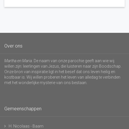
Over ons
Martha en Maria
. De naam van onze parochie geeft aan wie wij
willen zijn: leerlingen van Jezus, die luisteren naar zijn Boodschap.
Onze bron van inspiratie ligt in het besef dat ons leven heilig en
kostbaar is. Wij willen proberen het leven van alledag te verbinden
met het wonderlijke mysterie van ons bestaan.
Gemeenschappen
H. Nicolaas - Baarn