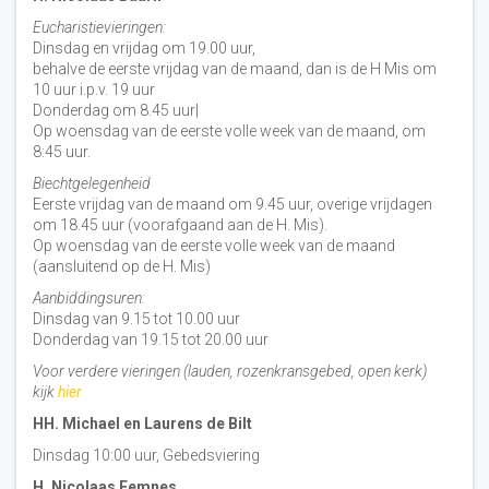
Eucharistievieringen:
Dinsdag en vrijdag om 19.00 uur,
behalve de eerste vrijdag van de maand, dan is de H Mis om
10 uur i.p.v. 19 uur
Donderdag om 8.45 uur|
Op woensdag van de eerste volle week van de maand, om
8:45 uur.
Biechtgelegenheid
Eerste vrijdag van de maand om 9.45 uur, overige vrijdagen
om 18.45 uur (voorafgaand aan de H. Mis).
Op woensdag van de eerste volle week van de maand
(aansluitend op de H. Mis)
Aanbiddingsuren:
Dinsdag van 9.15 tot 10.00 uur
Donderdag van 19.15 tot 20.00 uur
Voor verdere vieringen (lauden, rozenkransgebed, open kerk)
kijk
hier
HH. Michael en Laurens de Bilt
Dinsdag 10:00 uur, Gebedsviering
H. Nicolaas Eemnes