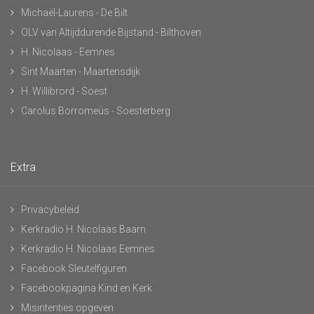
Michaël-Laurens - De Bilt
OLV van Altijddurende Bijstand - Bilthoven
H. Nicolaas - Eemnes
Sint Maarten - Maartensdijk
H. Willibrord - Soest
Carolus Borromeüs - Soesterberg
Extra
Privacybeleid
Kerkradio H. Nicolaas Baarn
Kerkradio H. Nicolaas Eemnes
Facebook Sleutelfiguren
Facebookpagina Kind en Kerk
Misintenties opgeven