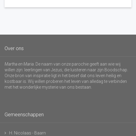
Over ons
Martha en Maria
. De naam van onze parochie geeft aan wie wij
willen zijn: leerlingen van Jezus, die luisteren naar zijn Boodschap.
Onze bron van inspiratie ligt in het besef dat ons leven heilig en
kostbaar is. Wij willen proberen het leven van alledag te verbinden
met het wonderlijke mysterie van ons bestaan.
Gemeenschappen
H. Nicolaas - Baarn