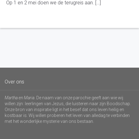
Op 1 en 2 mei doen we de terugreis aan. […]
Over ons
Martha en Maria
. De naam van onze parochie geeft aan wie wij
willen zijn: leerlingen van Jezus, die luisteren naar zijn Boodschap.
Onze bron van inspiratie ligt in het besef dat ons leven heilig en
kostbaar is. Wij willen proberen het leven van alledag te verbinden
met het wonderlijke mysterie van ons bestaan.