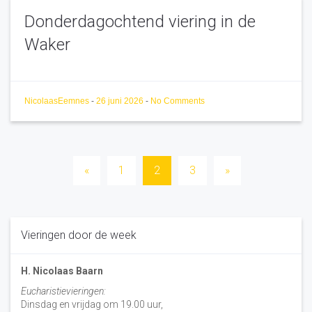
Donderdagochtend viering in de
Waker
NicolaasEemnes
-
26 juni 2026
-
No Comments
Berichten
«
1
2
3
»
paginering
Vieringen door de week
H. Nicolaas Baarn
Eucharistievieringen:
Dinsdag en vrijdag om 19.00 uur,