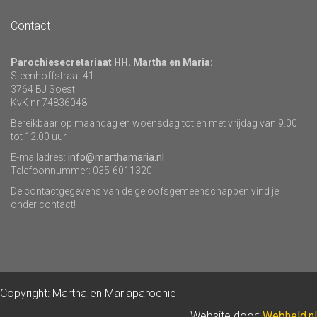
Contact
Parochiesecretariaat HH. Martha en Maria:
Steenhoffstraat 41
3764 BJ Soest
KvK nr 74836048
Bereikbaar op maandag en woensdag tot en met vrijdag van 9.00
tot 12.00 uur.
E-mailadres:
info@marthamaria.nl
Telefoonnummer: 035-6011320
De contactgegevens van de geloofsgemeenschappen vind je
onder contact!
Copyright: Martha en Mariaparochie
Website door:
Webheld.nl