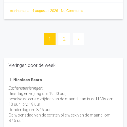
marthamaria
-
4 augustus 2026
-
No Comments
Berichten
1
2
»
paginering
Vieringen door de week
H. Nicolaas Baarn
Eucharistievieringen:
Dinsdag en vrijdag om 19.00 uur,
behalve de eerste vrijdag van de maand, dan is de H Mis om
10 uur i.p.v. 19 uur
Donderdag om 8.45 uur|
Op woensdag van de eerste volle week van de maand, om
8:45 uur.