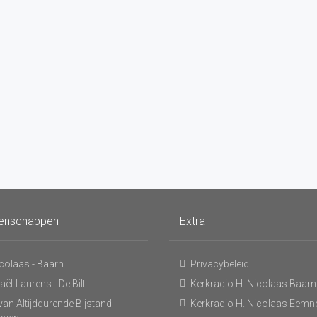
enschappen
Extra
icolaas - Baarn
Privacybeleid
ël-Laurens - De Bilt
Kerkradio H. Nicolaas Baarn
an Altijddurende Bijstand -
Kerkradio H. Nicolaas Eemn