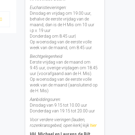
Eucharistievieringen:
Dinsdag en vrijdag om 19.00 uur,
behalve de eerste vrijdag van de
maand, dan is de H Mis om 10 uur
i.p.v. 19 uur
Donderdag om 8.45 uur|
Op woensdag van de eerste volle
week van de maand, om 8:45 uur.
Biechtgelegenheid
Eerste vrijdag van de maand om
9.45 uur, overige vrijdagen om 18.45
uur (voorafgaand aan de H. Mis).
Op woensdag van de eerste volle
week van de maand (aansluitend op
de H. Mis)
Aanbiddingsuren:
Dinsdag van 9.15 tot 10.00 uur
Donderdag van 19.15 tot 20.00 uur
Voor verdere vieringen (lauden,
rozenkransgebed, open kerk) kijk
hier
HH. Michael en Laurens de Bilt