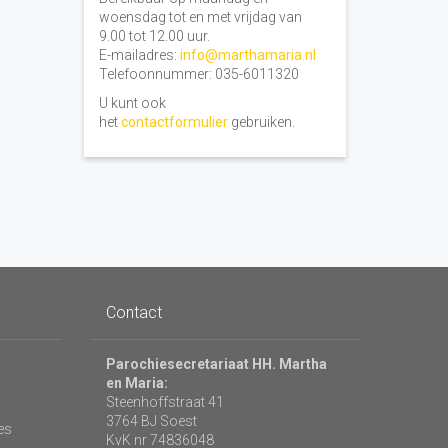
woensdag tot en met vrijdag van
9.00 tot 12.00 uur.
E-mailadres:
info@marthamaria.nl
Telefoonnummer: 035-6011320
U kunt ook
het
contactformulier
gebruiken.
Contact
Parochiesecretariaat HH. Martha
en Maria:
Steenhoffstraat 41
3764 BJ Soest
es
KvK nr 74836048