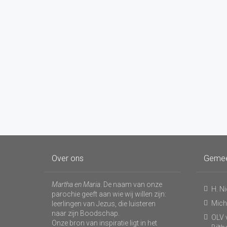
Over ons
Geme
Martha en Maria
. De naam van onze
H. N
parochie geeft aan wie wij willen zijn:
Micha
leerlingen van Jezus, die luisteren
naar zijn Boodschap.
OLV v
Onze bron van inspiratie ligt in het