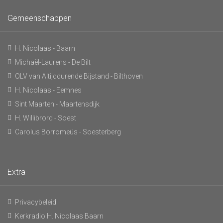
Gemeenschappen
H. Nicolaas - Baarn
Michaël-Laurens - De Bilt
OLV van Altijddurende Bijstand - Bilthoven
H. Nicolaas - Eemnes
Sint Maarten - Maartensdijk
H. Willibrord - Soest
Carolus Borromeüs - Soesterberg
Extra
Privacybeleid
Kerkradio H. Nicolaas Baarn