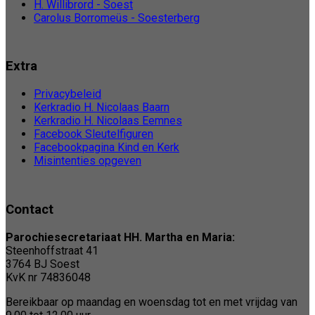
H. Willibrord - Soest
Carolus Borromeüs - Soesterberg
Extra
Privacybeleid
Kerkradio H. Nicolaas Baarn
Kerkradio H. Nicolaas Eemnes
Facebook Sleutelfiguren
Facebookpagina Kind en Kerk
Misintenties opgeven
Contact
Parochiesecretariaat HH. Martha en Maria:
Steenhoffstraat 41
3764 BJ Soest
KvK nr 74836048
Bereikbaar op maandag en woensdag tot en met vrijdag van