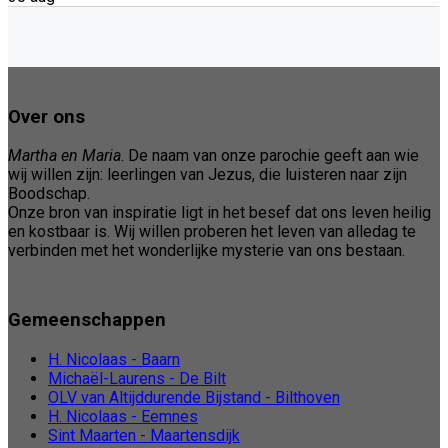
Over ons
Martha en Maria
. De naam van onze parochie geeft aan wie
wij willen zijn: leerlingen van Jezus, die luisteren naar zijn
Boodschap.
Onze bron van inspiratie ligt in het besef dat ons leven heilig
en kostbaar is. Wij willen proberen het leven van alledag te
verbinden met het wonderlijke mysterie van ons bestaan.
Gemeenschappen
H. Nicolaas - Baarn
Michaël-Laurens - De Bilt
OLV van Altijddurende Bijstand - Bilthoven
H. Nicolaas - Eemnes
Sint Maarten - Maartensdijk