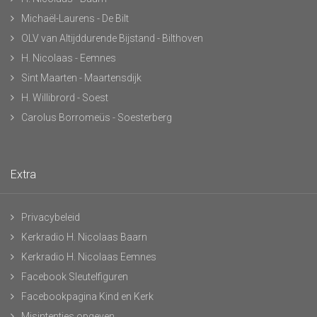
Michaël-Laurens - De Bilt
OLV van Altijddurende Bijstand - Bilthoven
H. Nicolaas - Eemnes
Sint Maarten - Maartensdijk
H. Willibrord - Soest
Carolus Borromeüs - Soesterberg
Extra
Privacybeleid
Kerkradio H. Nicolaas Baarn
Kerkradio H. Nicolaas Eemnes
Facebook Sleutelfiguren
Facebookpagina Kind en Kerk
Misintenties opgeven