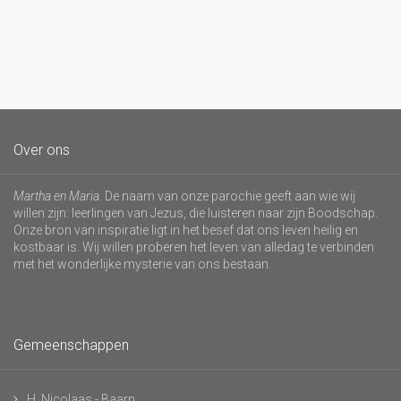
Over ons
Martha en Maria
. De naam van onze parochie geeft aan wie wij
willen zijn: leerlingen van Jezus, die luisteren naar zijn Boodschap.
Onze bron van inspiratie ligt in het besef dat ons leven heilig en
kostbaar is. Wij willen proberen het leven van alledag te verbinden
met het wonderlijke mysterie van ons bestaan.
Gemeenschappen
H. Nicolaas - Baarn