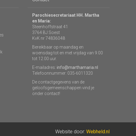
Parochiesecretariaat HH. Martha
en Maria:
Steenhoffstraat 41
3764 BJ Soest
es
KvK nr 74836048
Bereikbaar op maandag en
rk
woensdag tot en met vrijdag van 9.00
tot 12.00 uur.
E-mailadres:
info@marthamaria.nl
Telefoonnummer: 035-6011320
De contactgegevens van de
geloofsgemeenschappen vind je
onder contact!
Website door:
Webheld.nl