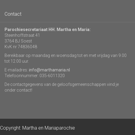
Contact
Parochiesecretariaat HH. Martha en Maria:
Steenhoffstraat 41
3764 BJ Soest
KvK nr 74836048
Bereikbaar op maandag en woensdag tot en met vrijdag van 9.00
tot 12.00 uur.
E-mailadres:
info@marthamaria.nl
Telefoonnummer: 035-6011320
De contactgegevens van de geloofsgemeenschappen vind je
onder contact!
Copyright: Martha en Mariaparochie