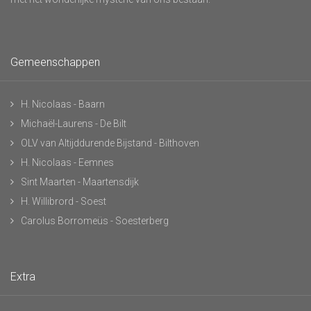
Gemeenschappen
H. Nicolaas - Baarn
Michaël-Laurens - De Bilt
OLV van Altijddurende Bijstand - Bilthoven
H. Nicolaas - Eemnes
Sint Maarten - Maartensdijk
H. Willibrord - Soest
Carolus Borromeüs - Soesterberg
Extra