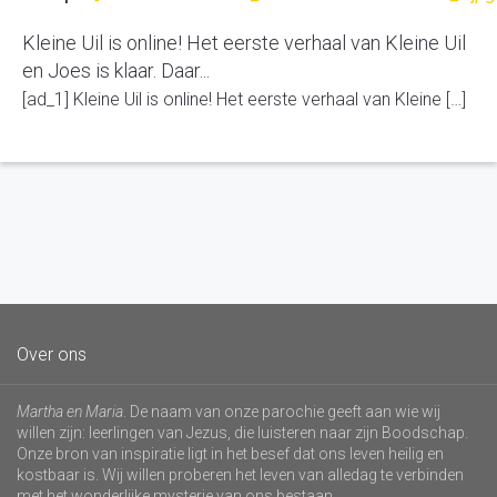
Kleine Uil is online! Het eerste verhaal van Kleine Uil
en Joes is klaar. Daar...
[ad_1] Kleine Uil is online! Het eerste verhaal van Kleine […]
Over ons
Martha en Maria
. De naam van onze parochie geeft aan wie wij
willen zijn: leerlingen van Jezus, die luisteren naar zijn Boodschap.
Onze bron van inspiratie ligt in het besef dat ons leven heilig en
kostbaar is. Wij willen proberen het leven van alledag te verbinden
met het wonderlijke mysterie van ons bestaan.