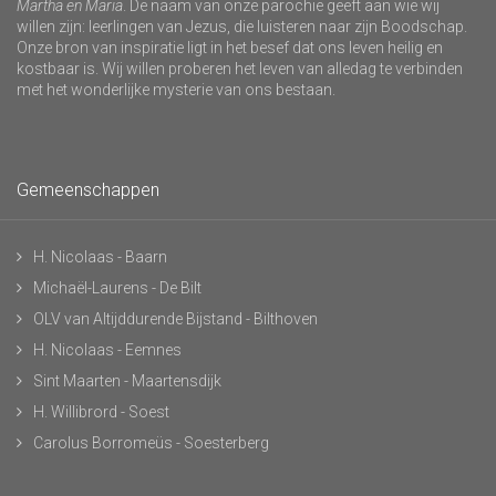
Martha en Maria
. De naam van onze parochie geeft aan wie wij
willen zijn: leerlingen van Jezus, die luisteren naar zijn Boodschap.
Onze bron van inspiratie ligt in het besef dat ons leven heilig en
kostbaar is. Wij willen proberen het leven van alledag te verbinden
met het wonderlijke mysterie van ons bestaan.
Gemeenschappen
H. Nicolaas - Baarn
Michaël-Laurens - De Bilt
OLV van Altijddurende Bijstand - Bilthoven
H. Nicolaas - Eemnes
Sint Maarten - Maartensdijk
H. Willibrord - Soest
Carolus Borromeüs - Soesterberg