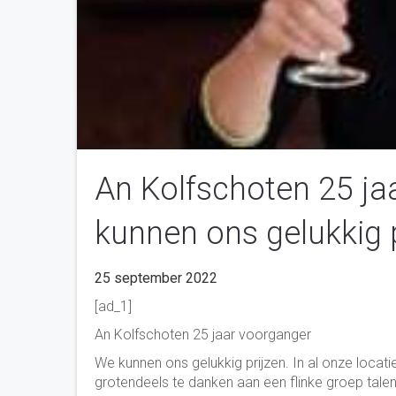
An Kolfschoten 25 ja
kunnen ons gelukkig pr
25 september 2022
[ad_1]
An Kolfschoten 25 jaar voorganger
We kunnen ons gelukkig prijzen. In al onze locati
grotendeels te danken aan een flinke groep talentvo