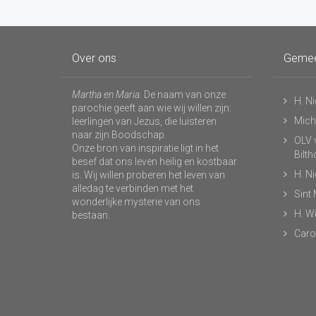
Over ons
Geme
Martha en Maria
. De naam van onze
H. N
parochie geeft aan wie wij willen zijn:
Micha
leerlingen van Jezus, die luisteren
naar zijn Boodschap.
OLV v
Onze bron van inspiratie ligt in het
Bilt
besef dat ons leven heilig en kostbaar
H. N
is. Wij willen proberen het leven van
alledag te verbinden met het
Sint
wonderlijke mysterie van ons
H. Wi
bestaan.
Caro