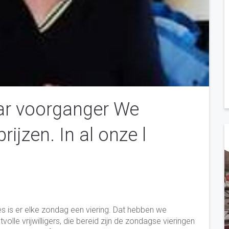
ar voorganger We
ijzen. In al onze l
es is er elke zondag een viering. Dat hebben we
lle vrijwilligers, die
bereid zijn de zondagse vieringen