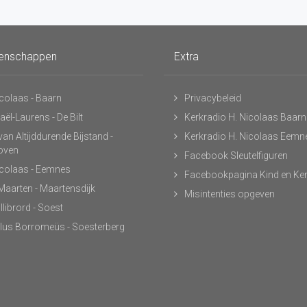
enschappen
Extra
icolaas - Baarn
Privacybeleid
ël-Laurens - De Bilt
Kerkradio H. Nicolaas Baarn
an Altijddurende Bijstand -
Kerkradio H. Nicolaas Eemn
hoven
Facebook Sleutelfiguren
icolaas - Eemnes
Facebookpagina Kind en Ke
 Maarten - Maartensdijk
Misintenties opgeven
llibrord - Soest
lus Borromeüs - Soesterberg