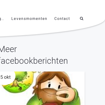
g…
Levensmomenten
Contact
Meer
facebookberichten
5 okt