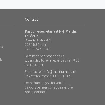
Contact
Parochiesecretariaat HH. Martha
en Maria:
Steenhoffstraat 41
3764 BJ Soest
es
KvK nr 74836048
Bereikbaar op maandag en
rk
woensdag tot en met vrijdag van 9.00
tot 12.00 uur.
E-mailadres:
info@marthamaria.nl
Telefoonnummer: 035-6011320
De contactgegevens van de
geloofsgemeenschappen vind je
onder contact!