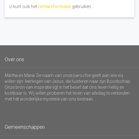
U kunt ook het
contactformulier
gebruiken.
Over ons
Martha en Maria
. De naam van onze parochie geeft aan wie wij
willen zijn: leerlingen van Jezus, die luisteren naar zijn Boodschap.
Onze bron van inspiratie ligt in het besef dat ons leven heilig en
kostbaar is. Wij willen proberen het leven van alledag te verbinden
met het wonderlijke mysterie van ons bestaan.
Gemeenschappen