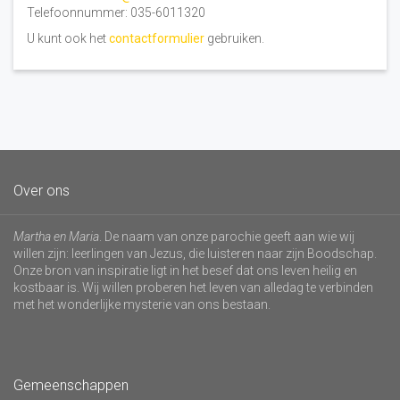
Telefoonnummer: 035-6011320
U kunt ook het
contactformulier
gebruiken.
Over ons
Martha en Maria
. De naam van onze parochie geeft aan wie wij
willen zijn: leerlingen van Jezus, die luisteren naar zijn Boodschap.
Onze bron van inspiratie ligt in het besef dat ons leven heilig en
kostbaar is. Wij willen proberen het leven van alledag te verbinden
met het wonderlijke mysterie van ons bestaan.
Gemeenschappen