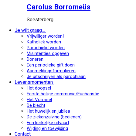
Carolus Borromeüs
Soesterberg
Je wilt graag…
Vrijwilliger worden!
Katholiek worden
Parochielid worden
Misintenties opgeven
Doneren
Een periodieke gift doen
Aanmeldingsformulieren
Je uitschrijven als parochiaan
Levensmomenten
Het doopsel
Eerste heilige communie/Eucharistie
Het Vormsel
De biecht
Het huwelijk en jubilea
De ziekenzalving (bedienen)
Een kerkelijke uitvaart
Wijding en toewijding
Contact