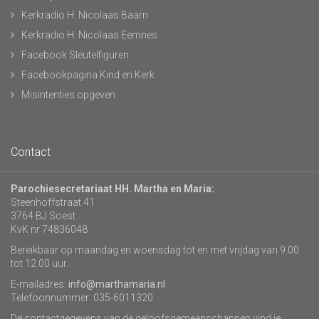
Kerkradio H. Nicolaas Baarn
Kerkradio H. Nicolaas Eemnes
Facebook Sleutelfiguren
Facebookpagina Kind en Kerk
Misintenties opgeven
Contact
Parochiesecretariaat HH. Martha en Maria:
Steenhoffstraat 41
3764 BJ Soest
KvK nr 74836048
Bereikbaar op maandag en woensdag tot en met vrijdag van 9.00
tot 12.00 uur.
E-mailadres:
info@marthamaria.nl
Telefoonnummer: 035-6011320
De contactgegevens van de geloofsgemeenschappen vind je