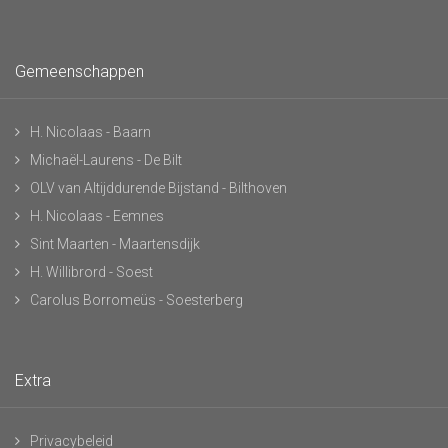
Gemeenschappen
H. Nicolaas - Baarn
Michaël-Laurens - De Bilt
OLV van Altijddurende Bijstand - Bilthoven
H. Nicolaas - Eemnes
Sint Maarten - Maartensdijk
H. Willibrord - Soest
Carolus Borromeüs - Soesterberg
Extra
Privacybeleid