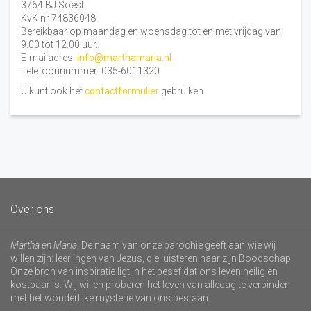
3764 BJ Soest
KvK nr 74836048
Bereikbaar op maandag en woensdag tot en met vrijdag van
9.00 tot 12.00 uur.
E-mailadres:
info@marthamaria.nl
Telefoonnummer: 035-6011320
U kunt ook het
contactformulier
gebruiken.
Over ons
Martha en Maria
. De naam van onze parochie geeft aan wie wij
willen zijn: leerlingen van Jezus, die luisteren naar zijn Boodschap.
Onze bron van inspiratie ligt in het besef dat ons leven heilig en
kostbaar is. Wij willen proberen het leven van alledag te verbinden
met het wonderlijke mysterie van ons bestaan.