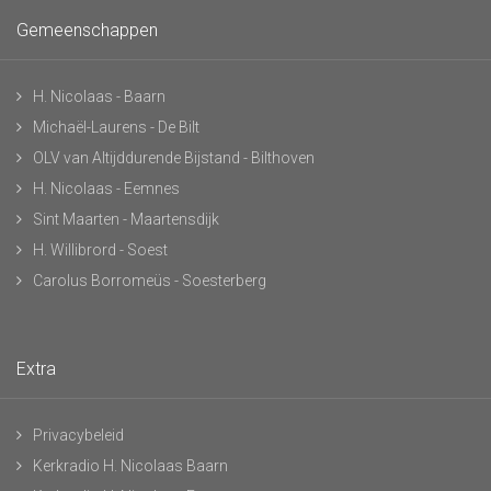
Gemeenschappen
H. Nicolaas - Baarn
Michaël-Laurens - De Bilt
OLV van Altijddurende Bijstand - Bilthoven
H. Nicolaas - Eemnes
Sint Maarten - Maartensdijk
H. Willibrord - Soest
Carolus Borromeüs - Soesterberg
Extra
Privacybeleid
Kerkradio H. Nicolaas Baarn