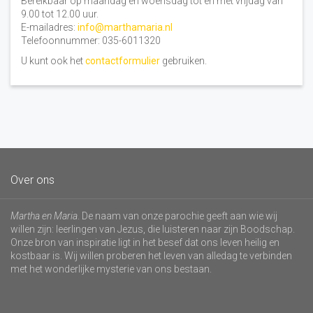
Bereikbaar op maandag en woensdag tot en met vrijdag van
9.00 tot 12.00 uur.
E-mailadres:
info@marthamaria.nl
Telefoonnummer: 035-6011320
U kunt ook het
contactformulier
gebruiken.
Over ons
Martha en Maria
. De naam van onze parochie geeft aan wie wij
willen zijn: leerlingen van Jezus, die luisteren naar zijn Boodschap.
Onze bron van inspiratie ligt in het besef dat ons leven heilig en
kostbaar is. Wij willen proberen het leven van alledag te verbinden
met het wonderlijke mysterie van ons bestaan.