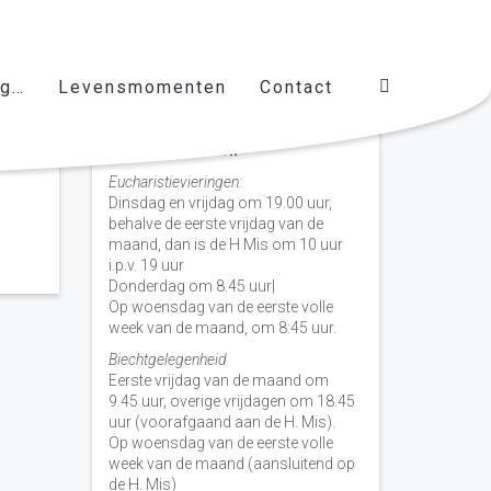
ag…
Levensmomenten
Contact
Vieringen door de week
H. Nicolaas Baarn
Eucharistievieringen:
Dinsdag en vrijdag om 19.00 uur,
behalve de eerste vrijdag van de
maand, dan is de H Mis om 10 uur
i.p.v. 19 uur
Donderdag om 8.45 uur|
Op woensdag van de eerste volle
week van de maand, om 8:45 uur.
Biechtgelegenheid
Eerste vrijdag van de maand om
9.45 uur, overige vrijdagen om 18.45
uur (voorafgaand aan de H. Mis).
Op woensdag van de eerste volle
week van de maand (aansluitend op
de H. Mis)