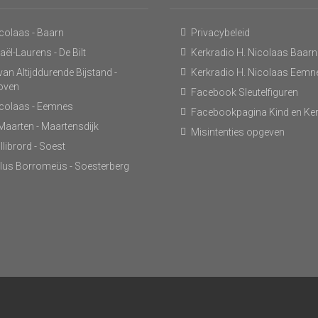
icolaas - Baarn
Privacybeleid
ël-Laurens - De Bilt
Kerkradio H. Nicolaas Baarn
an Altijddurende Bijstand -
Kerkradio H. Nicolaas Eemn
hoven
Facebook Sleutelfiguren
icolaas - Eemnes
Facebookpagina Kind en Ke
 Maarten - Maartensdijk
Misintenties opgeven
llibrord - Soest
lus Borromeüs - Soesterberg