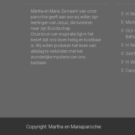
Martha en Maria
. De naam van onze
H. N
parochie geeft aan wie wij willen zijn:
Micha
leerlingen van Jezus, die luisteren
naar zijn Boodschap.
OLV v
Onze bron van inspiratie ligt in het
Bilt
besef dat ons leven heilig en kostbaar
H. N
is. Wij willen proberen het leven van
alledag te verbinden met het
Sint
wonderlijke mysterie van ons
H. Wi
bestaan.
Caro
Copyright: Martha en Mariaparochie