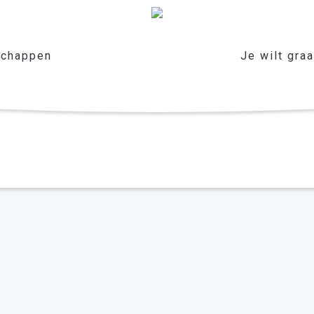
chappen
Je wilt gra
e omgekomen surfer in Scheveningen Mathijs ,dat hij spoedig