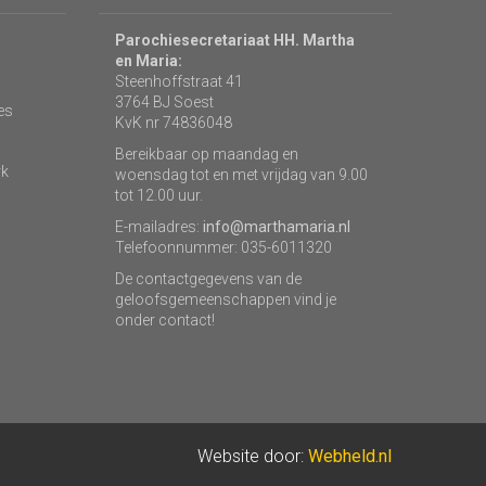
Parochiesecretariaat HH. Martha
en Maria:
Steenhoffstraat 41
3764 BJ Soest
es
KvK nr 74836048
Bereikbaar op maandag en
rk
woensdag tot en met vrijdag van 9.00
tot 12.00 uur.
E-mailadres:
info@marthamaria.nl
Telefoonnummer: 035-6011320
De contactgegevens van de
geloofsgemeenschappen vind je
onder contact!
Website door:
Webheld.nl