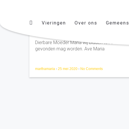
Vieringen
Over ons
Gemeens
Anne Lem O.C.D.S
Dierbare Moeder Maria wij bidden tot U voor d
gevonden mag worden. Ave Maria
marthamaria
-
25 mei 2020
-
No Comments