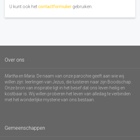
U kunt ook het
contactformulier
gebruiken.
Over ons
Martha en Maria
. De naam van onze parochie geeft aan wie wij
willen zijn: leerlingen van Jezus, die luisteren naar zijn Boodschap.
Onze bron van inspiratie ligt in het besef dat ons leven heilig en
kostbaar is. Wij willen proberen het leven van alledag te verbinden
met het wonderlijke mysterie van ons bestaan.
Gemeenschappen