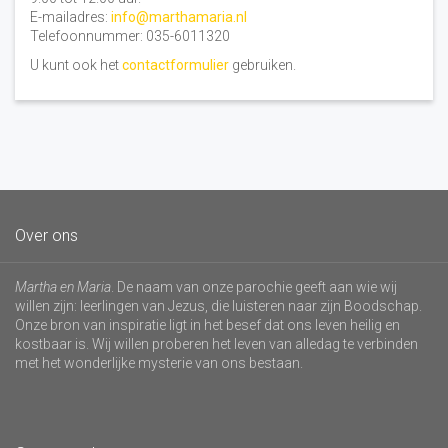
E-mailadres:
info@marthamaria.nl
Telefoonnummer: 035-6011320
U kunt ook het
contactformulier
gebruiken.
Over ons
Martha en Maria
. De naam van onze parochie geeft aan wie wij
willen zijn: leerlingen van Jezus, die luisteren naar zijn Boodschap.
Onze bron van inspiratie ligt in het besef dat ons leven heilig en
kostbaar is. Wij willen proberen het leven van alledag te verbinden
met het wonderlijke mysterie van ons bestaan.