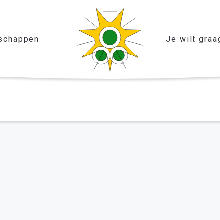
schappen
Je wilt graa
 alle tegenspoed in de zorg voor mijn moeder.