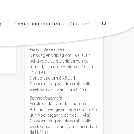
g…
Levensmomenten
Contact
Vieringen door de week
H. Nicolaas Baarn
Eucharistievieringen:
Dinsdag en vrijdag om 19.00 uur,
behalve de eerste vrijdag van de
maand, dan is de H Mis om 10 uur
i.p.v. 19 uur
Donderdag om 8.45 uur|
Op woensdag van de eerste volle
week van de maand, om 8:45 uur.
Biechtgelegenheid
Eerste vrijdag van de maand om
9.45 uur, overige vrijdagen om 18.45
uur (voorafgaand aan de H. Mis).
Op woensdag van de eerste volle
week van de maand (aansluitend op
de H. Mis)