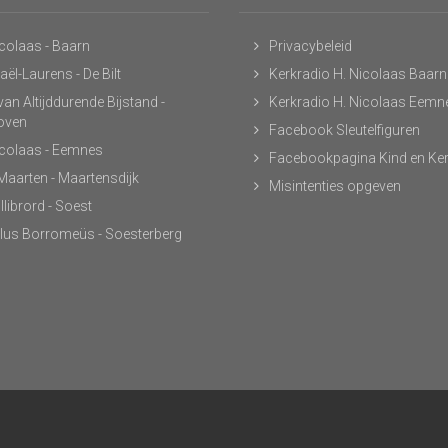
icolaas - Baarn
Privacybeleid
ël-Laurens - De Bilt
Kerkradio H. Nicolaas Baarn
an Altijddurende Bijstand -
Kerkradio H. Nicolaas Eemn
hoven
Facebook Sleutelfiguren
icolaas - Eemnes
Facebookpagina Kind en Ke
 Maarten - Maartensdijk
Misintenties opgeven
llibrord - Soest
lus Borromeüs - Soesterberg