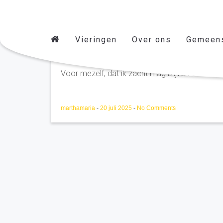
Vieringen
Over ons
Gemeen
Anoniem
Voor mezelf, dat ik zacht mag blijven ondanks
marthamaria
-
20 juli 2025
-
No Comments