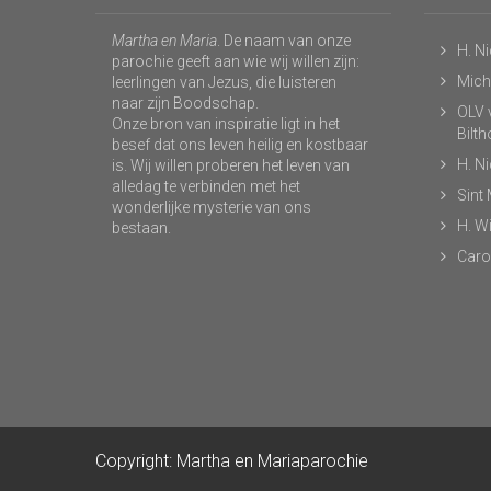
Martha en Maria
. De naam van onze
H. N
parochie geeft aan wie wij willen zijn:
Micha
leerlingen van Jezus, die luisteren
naar zijn Boodschap.
OLV v
Onze bron van inspiratie ligt in het
Bilt
besef dat ons leven heilig en kostbaar
H. N
is. Wij willen proberen het leven van
alledag te verbinden met het
Sint
wonderlijke mysterie van ons
H. Wi
bestaan.
Caro
Copyright: Martha en Mariaparochie