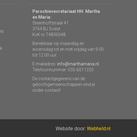
Parochiesecretariaat HH. Martha
en Maria:
Steenhoffstraat 41
3764 BJ Soest
es
KvK nr 74836048
Bereikbaar op maandag en
rk
woensdag tot en met vrijdag van 9.00
tot 12.00 uur.
E-mailadres:
info@marthamaria.nl
Telefoonnummer: 035-6011320
De contactgegevens van de
geloofsgemeenschappen vind je
onder contact!
Website door:
Webheld.nl