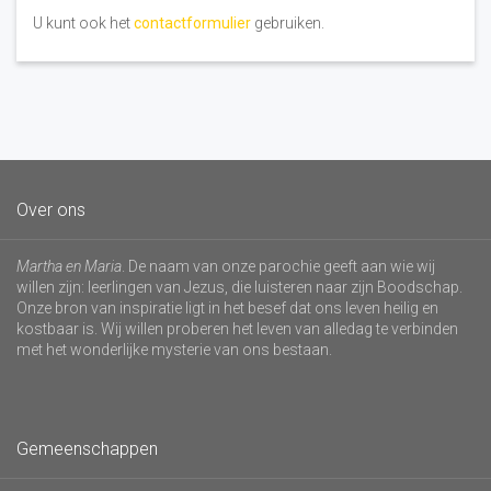
U kunt ook het
contactformulier
gebruiken.
Over ons
Martha en Maria
. De naam van onze parochie geeft aan wie wij
willen zijn: leerlingen van Jezus, die luisteren naar zijn Boodschap.
Onze bron van inspiratie ligt in het besef dat ons leven heilig en
kostbaar is. Wij willen proberen het leven van alledag te verbinden
met het wonderlijke mysterie van ons bestaan.
Gemeenschappen