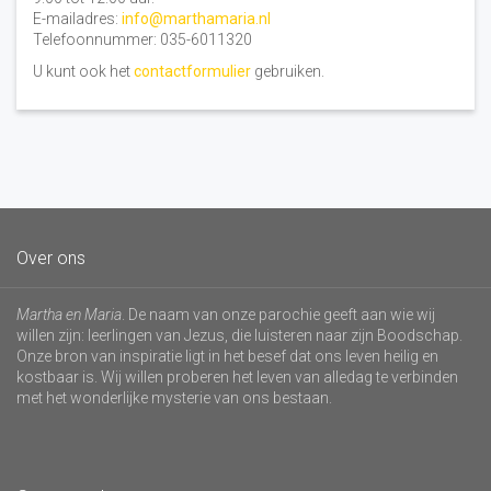
E-mailadres:
info@marthamaria.nl
Telefoonnummer: 035-6011320
U kunt ook het
contactformulier
gebruiken.
Over ons
Martha en Maria
. De naam van onze parochie geeft aan wie wij
willen zijn: leerlingen van Jezus, die luisteren naar zijn Boodschap.
Onze bron van inspiratie ligt in het besef dat ons leven heilig en
kostbaar is. Wij willen proberen het leven van alledag te verbinden
met het wonderlijke mysterie van ons bestaan.