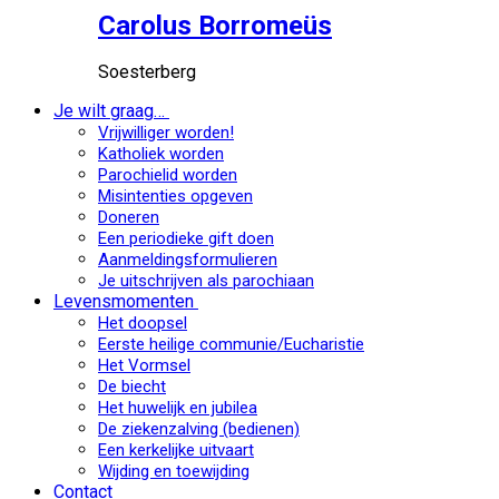
Carolus Borromeüs
Soesterberg
Je wilt graag…
Vrijwilliger worden!
Katholiek worden
Parochielid worden
Misintenties opgeven
Doneren
Een periodieke gift doen
Aanmeldingsformulieren
Je uitschrijven als parochiaan
Levensmomenten
Het doopsel
Eerste heilige communie/Eucharistie
Het Vormsel
De biecht
Het huwelijk en jubilea
De ziekenzalving (bedienen)
Een kerkelijke uitvaart
Wijding en toewijding
Contact