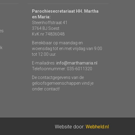
Parochiesecretariaat HH. Martha
en Maria:
Steenhoffstraat 41
3764 BJ Soest
es
KvK nr 74836048
Bereikbaar op maandag en
rk
woensdag tot en met vrijdag van 9.00
tot 12.00 uur.
E-mailadres:
info@marthamaria.nl
Telefoonnummer: 035-6011320
De contactgegevens van de
geloofsgemeenschappen vind je
onder contact!
Website door:
Webheld.nl