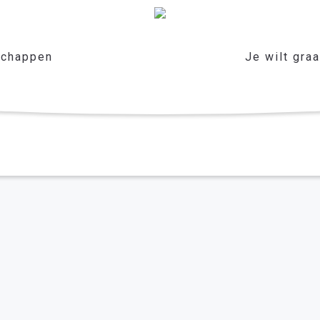
chappen
Je wilt gra
ddriel