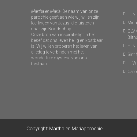
Martha en Maria
. De naam van onze
H. N
parochie geeft aan wie wij willen zijn:
Micha
leerlingen van Jezus, die luisteren
naar zijn Boodschap.
OLV v
Onze bron van inspiratie ligt in het
Bilt
besef dat ons leven heilig en kostbaar
H. N
is. Wij willen proberen het leven van
alledag te verbinden met het
Sint
wonderlijke mysterie van ons
H. Wi
bestaan.
Caro
Copyright: Martha en Mariaparochie