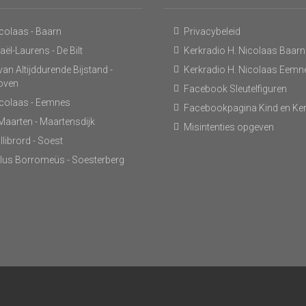
icolaas - Baarn
Privacybeleid
ël-Laurens - De Bilt
Kerkradio H. Nicolaas Baarn
an Altijddurende Bijstand -
Kerkradio H. Nicolaas Eemn
hoven
Facebook Sleutelfiguren
icolaas - Eemnes
Facebookpagina Kind en Ke
 Maarten - Maartensdijk
Misintenties opgeven
llibrord - Soest
lus Borromeüs - Soesterberg