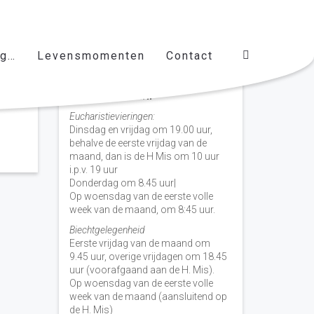
ag…
Levensmomenten
Contact
Vieringen door de week
H. Nicolaas Baarn
Eucharistievieringen:
Dinsdag en vrijdag om 19.00 uur,
behalve de eerste vrijdag van de
maand, dan is de H Mis om 10 uur
i.p.v. 19 uur
Donderdag om 8.45 uur|
Op woensdag van de eerste volle
week van de maand, om 8:45 uur.
Biechtgelegenheid
Eerste vrijdag van de maand om
9.45 uur, overige vrijdagen om 18.45
uur (voorafgaand aan de H. Mis).
Op woensdag van de eerste volle
week van de maand (aansluitend op
de H. Mis)