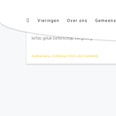
Vieringen
Over ons
Gemeens
Ansfried Broekmeulen Vel
liefde geluk beterschap vergeving
marthamaria
-
23 februari 2023
-
No Comments