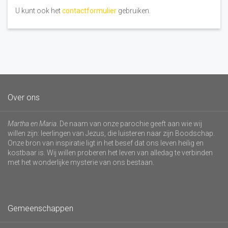
U kunt ook het
contactformulier
gebruiken.
Over ons
Martha en Maria
. De naam van onze parochie geeft aan wie wij
willen zijn: leerlingen van Jezus, die luisteren naar zijn Boodschap.
Onze bron van inspiratie ligt in het besef dat ons leven heilig en
kostbaar is. Wij willen proberen het leven van alledag te verbinden
met het wonderlijke mysterie van ons bestaan.
Gemeenschappen