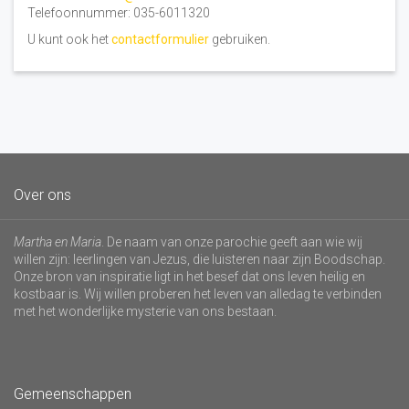
Telefoonnummer: 035-6011320
U kunt ook het
contactformulier
gebruiken.
Over ons
Martha en Maria
. De naam van onze parochie geeft aan wie wij
willen zijn: leerlingen van Jezus, die luisteren naar zijn Boodschap.
Onze bron van inspiratie ligt in het besef dat ons leven heilig en
kostbaar is. Wij willen proberen het leven van alledag te verbinden
met het wonderlijke mysterie van ons bestaan.
Gemeenschappen