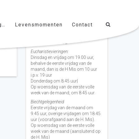
g…
Levensmomenten
Contact
Vieringen door de week
H. Nicolaas Baarn
Eucharistievieringen:
Dinsdag en vrijdag om 19.00 uur,
behalve de eerste vrijdag van de
maand, dan is de H Mis om 10 uur
i.p.v. 19 uur
Donderdag om 8.45 uur|
Op woensdag van de eerste volle
week van de maand, om 8:45 uur.
Biechtgelegenheid
Eerste vrijdag van de maand om
9.45 uur, overige vrijdagen om 18.45
uur (voorafgaand aan de H. Mis).
Op woensdag van de eerste volle
week van de maand (aansluitend op
de H. Mis)