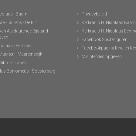
icolaas - Baarn
Privacybeleid
ël-Laurens - De Bilt
Kerkradio H. Nicolaas Baarn
an Altijddurende Bijstand -
Kerkradio H. Nicolaas Eemn
hoven
Facebook Sleutelfiguren
icolaas - Eemnes
Facebookpagina Kind en Ke
 Maarten - Maartensdijk
Misintenties opgeven
llibrord - Soest
lus Borromeüs - Soesterberg