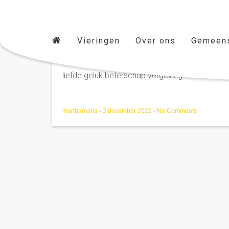
Vieringen
Over ons
Gemeen
Bart v.Beijnen Haarsteeg
liefde geluk beterschap vergeving
marthamaria
-
2 december 2022
-
No Comments