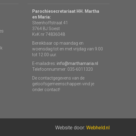
Parochiesecretariaat HH. Martha
en Maria:
Steenhoffstraat 41
3764 BJ Soest
es
KvK nr 74836048
Bereikbaar op maandag en
rk
woensdag tot en met vrijdag van 9.00
tot 12.00 uur.
E-mailadres:
info@marthamaria.nl
Telefoonnummer: 035-6011320
De contactgegevens van de
geloofsgemeenschappen vind je
onder contact!
Website door:
Webheld.nl