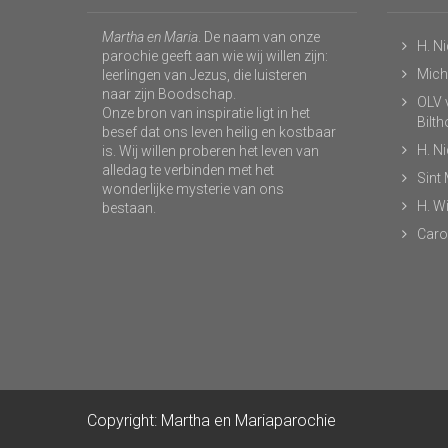
Martha en Maria
. De naam van onze
H. N
parochie geeft aan wie wij willen zijn:
Micha
leerlingen van Jezus, die luisteren
naar zijn Boodschap.
OLV v
Onze bron van inspiratie ligt in het
Bilt
besef dat ons leven heilig en kostbaar
H. N
is. Wij willen proberen het leven van
alledag te verbinden met het
Sint
wonderlijke mysterie van ons
H. Wi
bestaan.
Caro
Copyright: Martha en Mariaparochie