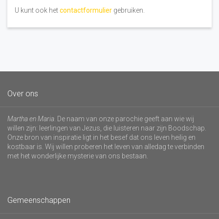
U kunt ook het
contactformulier
gebruiken.
Over ons
Martha en Maria
. De naam van onze parochie geeft aan wie wij
willen zijn: leerlingen van Jezus, die luisteren naar zijn Boodschap.
Onze bron van inspiratie ligt in het besef dat ons leven heilig en
kostbaar is. Wij willen proberen het leven van alledag te verbinden
met het wonderlijke mysterie van ons bestaan.
Gemeenschappen