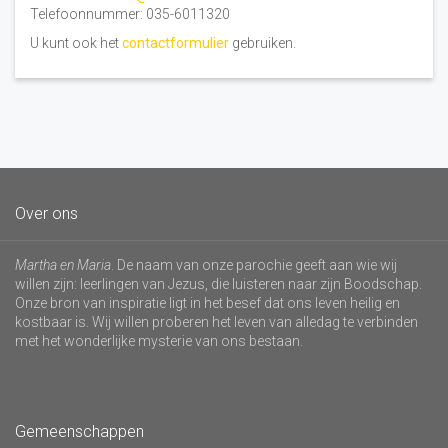
Telefoonnummer: 035-6011320
U kunt ook het
contactformulier
gebruiken.
Over ons
Martha en Maria
. De naam van onze parochie geeft aan wie wij
willen zijn: leerlingen van Jezus, die luisteren naar zijn Boodschap.
Onze bron van inspiratie ligt in het besef dat ons leven heilig en
kostbaar is. Wij willen proberen het leven van alledag te verbinden
met het wonderlijke mysterie van ons bestaan.
Gemeenschappen