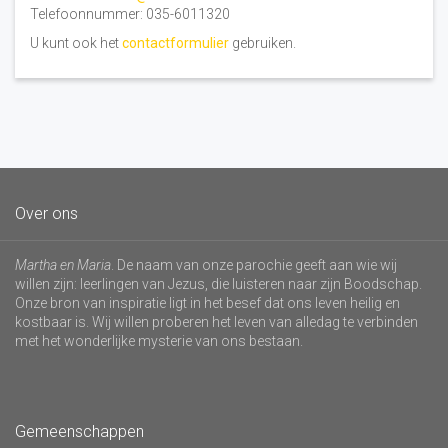
Telefoonnummer: 035-6011320
U kunt ook het
contactformulier
gebruiken.
Over ons
Martha en Maria
. De naam van onze parochie geeft aan wie wij
willen zijn: leerlingen van Jezus, die luisteren naar zijn Boodschap.
Onze bron van inspiratie ligt in het besef dat ons leven heilig en
kostbaar is. Wij willen proberen het leven van alledag te verbinden
met het wonderlijke mysterie van ons bestaan.
Gemeenschappen