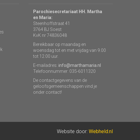
Parochiesecretariaat HH. Martha
en Maria:
Steenhoffstraat 41
3764 BJ Soest
es
KvK nr 74836048
Bereikbaar op maandag en
rk
woensdag tot en met vrijdag van 9.00
tot 12.00 uur.
E-mailadres:
info@marthamaria.nl
Telefoonnummer: 035-6011320
De contactgegevens van de
geloofsgemeenschappen vind je
onder contact!
Website door:
Webheld.nl