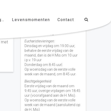
g…
Levensmomenten
Contact
Vieringen door de week
H. Nicolaas Baarn
Eucharistievieringen:
n met
Dinsdag en vrijdag om 19.00 uur,
behalve de eerste vrijdag van de
maand, dan is de H Mis om 10 uur
i.p.v. 19 uur
Donderdag om 8.45 uur|
Op woensdag van de eerste volle
week van de maand, om 8:45 uur.
Biechtgelegenheid
Eerste vrijdag van de maand om
9.45 uur, overige vrijdagen om 18.45
uur (voorafgaand aan de H. Mis).
Op woensdag van de eerste volle
week van de maand (aansluitend op
de H. Mis)