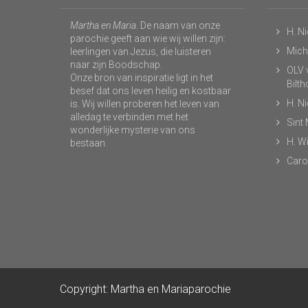
Martha en Maria
. De naam van onze
H. N
parochie geeft aan wie wij willen zijn:
Micha
leerlingen van Jezus, die luisteren
naar zijn Boodschap.
OLV v
Onze bron van inspiratie ligt in het
Bilt
besef dat ons leven heilig en kostbaar
H. N
is. Wij willen proberen het leven van
alledag te verbinden met het
Sint
wonderlijke mysterie van ons
H. Wi
bestaan.
Caro
Copyright: Martha en Mariaparochie