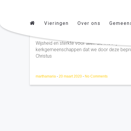
Vieringen
Over ons
Gemeen
Debbie
Wijsheid en sterkte voor allen die moeilijke be
kerkgemeenschappen dat we door deze beproe
Christus
marthamaria
-
20 maart 2020
-
No Comments