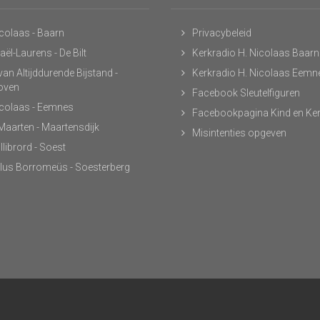
icolaas - Baarn
Privacybeleid
ël-Laurens - De Bilt
Kerkradio H. Nicolaas Baarn
an Altijddurende Bijstand -
Kerkradio H. Nicolaas Eemn
hoven
Facebook Sleutelfiguren
icolaas - Eemnes
Facebookpagina Kind en Ke
 Maarten - Maartensdijk
Misintenties opgeven
llibrord - Soest
lus Borromeüs - Soesterberg