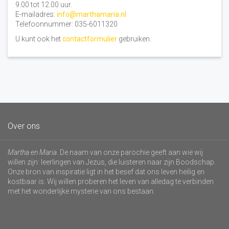
9.00 tot 12.00 uur.
E-mailadres:
info@marthamaria.nl
Telefoonnummer: 035-6011320
U kunt ook het
contactformulier
gebruiken.
Over ons
Martha en Maria
. De naam van onze parochie geeft aan wie wij
willen zijn: leerlingen van Jezus, die luisteren naar zijn Boodschap.
Onze bron van inspiratie ligt in het besef dat ons leven heilig en
kostbaar is. Wij willen proberen het leven van alledag te verbinden
met het wonderlijke mysterie van ons bestaan.